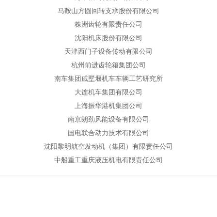
马鞍山方圆回转支承股份有限公司
株洲齿轮有限责任公司
沈阳机床股份有限公司
天津西门子设备传动有限公司
杭州前进齿轮箱集团公司
南车集团戚墅堰机车车辆工艺研究所
大连机车集团有限公司
上海振华港机集团公司
南京朗劲风能设备有限公司
国电联合动力技术有限公司
沈阳黎明航空发动机（集团）有限责任公司
中船重工重庆液压机电有限责任公司