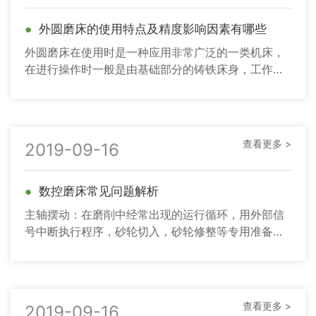
●
外圆磨床的使用特点及精度影响因素有哪些
外圆磨床在使用时是一种应用非常广泛的一类机床，
在进行操作时一般是由基础部分的铸铁床身，工作
台，支承并带动工件旋转的头架、尾座、安装磨削砂
轮的砂轮架（磨头），控制
查看更多 >
2019-09-16
●
数控磨床常见问题解析
主轴摆动：在磨削中经常出现的运行循环，用外部信
号中断执行程序，砂轮切入，砂轮修整等专用准备功
能，编制固定循环程序。其不仅能使用外部测量装
置，还能当连接上一个合适
查看更多 >
2019-09-16