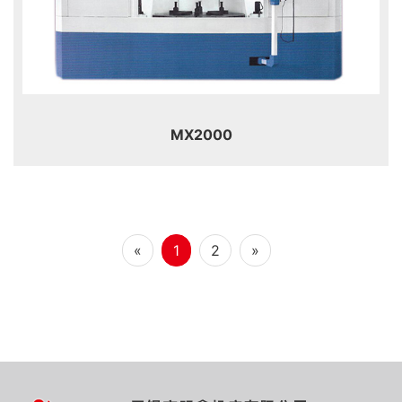
MX2000
«
1
2
»